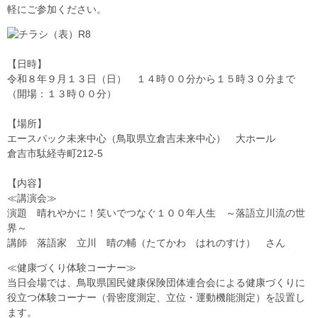
軽にご参加ください。
【日時】
令和８年９月１３日（日） １４時００分から１５時３０分まで
（開場：１３時００分）
【場所】
エースパック未来中心（鳥取県立倉吉未来中心） 大ホール
倉吉市駄経寺町212-5
【内容】
≪講演会≫
演題 晴れやかに！笑いでつなぐ１００年人生 ～落語立川流の世
界～
講師 落語家 立川 晴の輔（たてかわ はれのすけ） さん
≪健康づくり体験コーナー≫
当日会場では、鳥取県国民健康保険団体連合会による健康づくりに
役立つ体験コーナー（骨密度測定、立位・運動機能測定）を設置し
ます。