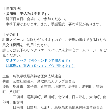
【参加方法】
・
参加費、
申込みは不要です。
・開催日当日に会場にてご参加ください。
・車椅子席があります。また、手話通訳・要約筆記があります。
【その他】
駐車スペースには限りがありますので、ご来場の際はできる限り公
共交通機関をご利用ください。
詳しくは以下のリンク（エースパック未来中心ホームページ）をご
覧ください。
交通アクセス（別ウィンドウで開きます）
駐車場のご案内（別ウィンドウで開きます）
主催 鳥取県後期高齢者医療広域連合
共催 公益社団法人 鳥取県老人クラブ連合会
後援 鳥取市、米子市、倉吉市、境港市、岩美町、若桜町、智頭
町、八頭町、
三朝町、湯梨浜町、琴浦町、北栄町、日吉津村、大山町、南
部町、伯耆町、
日南町、日野町、江府町、鳥取県国民健康保険団体連合会