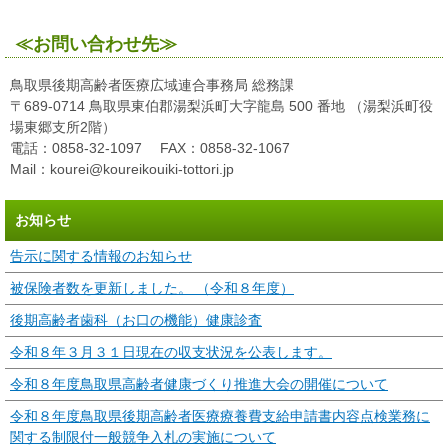
≪お問い合わせ先≫
鳥取県後期高齢者医療広域連合事務局 総務課
〒689-0714 鳥取県東伯郡湯梨浜町大字龍島 500 番地 （湯梨浜町役
場東郷支所2階）
電話：0858-32-1097 FAX：0858-32-1067
Mail：kourei@koureikouiki-tottori.jp
お知らせ
告示に関する情報のお知らせ
被保険者数を更新しました。 （令和８年度）
後期高齢者歯科（お口の機能）健康診査
令和８年３月３１日現在の収支状況を公表します。
令和８年度鳥取県高齢者健康づくり推進大会の開催について
令和８年度鳥取県後期高齢者医療療養費支給申請書内容点検業務に
関する制限付一般競争入札の実施について