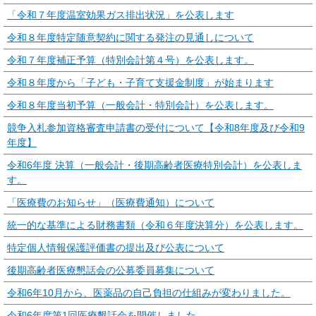
「令和７年度温室効果ガス排出状況」を公表します
令和８年度特定随意契約に関する発注の見通しについて
令和７年度補正予算（特別会計第４号）を公表します。
令和８年度から「子ども・子育て支援金制度」が始まります
令和８年度当初予算（一般会計・特別会計）を公表します。
競争入札参加資格審査申請書の受付について【令和8年度及び令和9
年度】
令和6年度 決算（一般会計・後期高齢者医療特別会計）を公表しま
す。
「医療費のお知らせ」（医療費通知）について
統一的な基準による財務書類（令和６年度決算分）を公表します。
特定個人情報保護評価書の提出及び公表について
後期高齢者医療懇話会の公募委員募集について
令和6年10月から、医薬品の自己負担の仕組みが変わりました。
令和6年度第1回医療懇話会を開催しました。