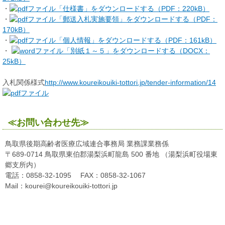
・
「仕様書」をダウンロードする（PDF：220kB）
・
「郵送入札実施要領」をダウンロードする（PDF：
170kB）
・
「個人情報」をダウンロードする（PDF：161kB）
・
「別紙１～５」をダウンロードする（DOCX：
25kB）
入札関係様式
http://www.koureikouiki-tottori.jp/tender-information/14
≪お問い合わせ先≫
鳥取県後期高齢者医療広域連合事務局 業務課業務係
〒689-0714 鳥取県東伯郡湯梨浜町龍島 500 番地 （湯梨浜町役場東
郷支所内）
電話：0858-32-1095 FAX：0858-32-1067
Mail：kourei@koureikouiki-tottori.jp